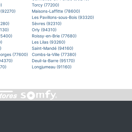
0)
Torcy (77200)
 (92270)
Maisons-Laffitte (78600)
)
Les Pavillons-sous-Bois (93320)
8280)
Sèvres (92310)
1130)
Orly (94310)
 (95400)
Roissy-en-Brie (77680)
0)
Les Lilas (93260)
0)
Saint-Mandé (94160)
eorges (77600)
Combs-la-Ville (77380)
(94370)
Deuil-la-Barre (95170)
7270)
Longjumeau (91160)