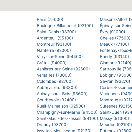
Paris (75000)
Maisons-Alfort 
Boulogne-Billancourt (92100)
Épinay-sur-Sein
Saint-Denis (93200)
Évry (91000)
Argenteuil (95100)
Chelles (77500)
Montreuil (93100)
Meaux (77100)
Nanterre (92000)
Fontenay-sous-
Vitry-sur-Seine (94400)
Bondy (93140)
Créteil (94000)
Clamart (92140
Asnières-sur-Seine (92600)
Sartrouville (78
Versailles (78000)
Bobigny (9300
Colombes (92700)
Sevran (93270)
Aubervilliers (93300)
Corbeil-Essonne
Aulnay-sous-Bois (93600)
Vincennes (943
Courbevoie (92400)
Montrouge (921
Rueil-Malmaison (92500)
Suresnes (9215
Champigny-sur-Marne (94500)
Saint-Ouen (93
Saint-Maur-des-Fossés (94100)
Massy (91300)
Drancy (93700)
Meudon (92190
Issy-les-Moulineaux (92130)
Puteaux (92800