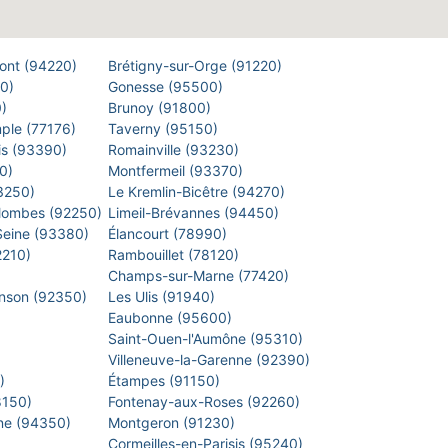
Pont (94220)
Brétigny-sur-Orge (91220)
00)
Gonesse (95500)
0)
Brunoy (91800)
mple (77176)
Taverny (95150)
is (93390)
Romainville (93230)
40)
Montfermeil (93370)
93250)
Le Kremlin-Bicêtre (94270)
lombes (92250)
Limeil-Brévannes (94450)
-Seine (93380)
Élancourt (78990)
2210)
Rambouillet (78120)
)
Champs-sur-Marne (77420)
inson (92350)
Les Ulis (91940)
Eaubonne (95600)
)
Saint-Ouen-l'Aumône (95310)
)
Villeneuve-la-Garenne (92390)
0)
Étampes (91150)
8150)
Fontenay-aux-Roses (92260)
arne (94350)
Montgeron (91230)
)
Cormeilles-en-Parisis (95240)