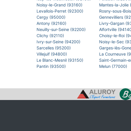
Noisy-le-Grand (93160)
Mantes-la-Jolie
Levallois-Perret (92300)
Rosny-sous-Boi
Cergy (95000)
Gennevilliers (9
Antony (92160)
Livry-Gargan (
Neuilly-sur-Seine (92200)
Alfortville (9414
Clichy (92110)
Choisy-le-Roi (
Ivry-sur-Seine (94200)
Noisy-le-Sec (
Sarcelles (95200)
Garges-lès-Gon
Villejuif (94800)
La Courneuve (
Le Blanc-Mesnil (93150)
Saint-Germain-
Pantin (93500)
Melun (77000)