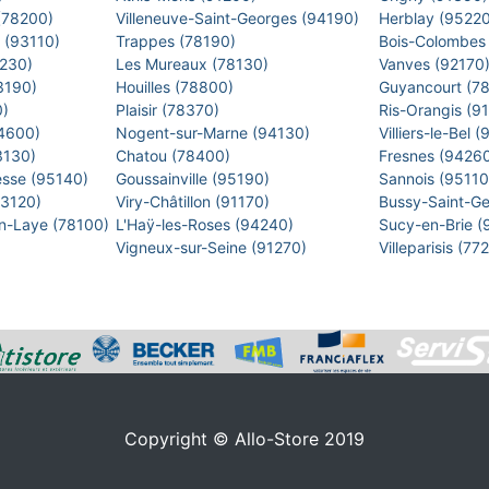
 (78200)
Villeneuve-Saint-Georges (94190)
Herblay (9522
s (93110)
Trappes (78190)
Bois-Colombes
2230)
Les Mureaux (78130)
Vanves (92170
93190)
Houilles (78800)
Guyancourt (7
0)
Plaisir (78370)
Ris-Orangis (9
94600)
Nogent-sur-Marne (94130)
Villiers-le-Bel
93130)
Chatou (78400)
Fresnes (9426
esse (95140)
Goussainville (95190)
Sannois (9511
93120)
Viry-Châtillon (91170)
Bussy-Saint-G
en-Laye (78100)
L'Haÿ-les-Roses (94240)
Sucy-en-Brie 
Vigneux-sur-Seine (91270)
Villeparisis (7
Copyright © Allo-Store 2019