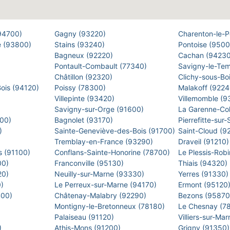
(94700)
Gagny (93220)
Charenton-le-
e (93800)
Stains (93240)
Pontoise (950
Bagneux (92220)
Cachan (9423
Pontault-Combault (77340)
Savigny-le-Te
Châtillon (92320)
Clichy-sous-Bo
Bois (94120)
Poissy (78300)
Malakoff (922
Villepinte (93420)
Villemomble (
)
Savigny-sur-Orge (91600)
La Garenne-Co
500)
Bagnolet (93170)
Pierrefitte-sur
0)
Sainte-Geneviève-des-Bois (91700)
Saint-Cloud (9
Tremblay-en-France (93290)
Draveil (91210
s (91100)
Conflans-Sainte-Honorine (78700)
Le Plessis-Rob
00)
Franconville (95130)
Thiais (94320)
20)
Neuilly-sur-Marne (93330)
Yerres (91330
0)
Le Perreux-sur-Marne (94170)
Ermont (95120
400)
Châtenay-Malabry (92290)
Bezons (9587
Montigny-le-Bretonneux (78180)
Le Chesnay (7
)
Palaiseau (91120)
Villiers-sur-M
)
Athis-Mons (91200)
Grigny (91350